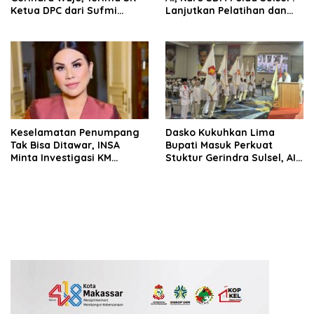
Ketua DPC dari Sufmi
Lanjutkan Pelatihan dan
Dasco Ahmad
Edukasi Terhadap Pelajar di
Seluruh Wilayah Saudara
Keselamatan Penumpang
Dasko Kukuhkan Lima
Tak Bisa Ditawar, INSA
Bupati Masuk Perkuat
Minta Investigasi KM
Stuktur Gerindra Sulsel, AIA
Mutiara Sentosa II Objektif
Targetkan Konsolidasi
hingga Tingkat TPS