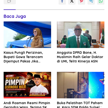
Baca Juga
Kasus Pungli Perizinan,
Anggota DPRD Bone, H.
Bupati Gowa Terancam
Muslimin Raih Gelar Doktor
Dijemput Paksa Jika
di UMI, Teliti Kinerja ASN
Abaikan Surat Panggilan
Kedua Penyidik
Andi Rosman Resmi Pimpin
Buka Pelatihan TOT Paham
Gerindra Wajo, Terima SK
AI, Karo SDM Polda Sulsel :