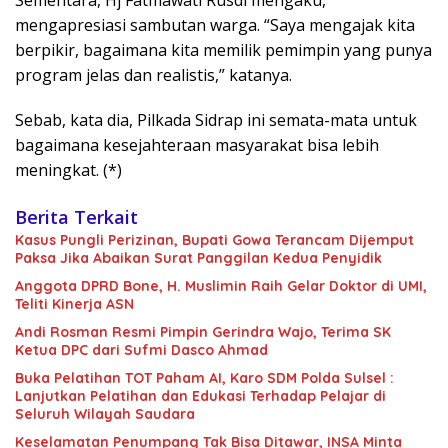
Sementara, Hj Fatmawati Rusdi mengaku,
mengapresiasi sambutan warga. “Saya mengajak kita
berpikir, bagaimana kita memilik pemimpin yang punya
program jelas dan realistis,” katanya.
Sebab, kata dia, Pilkada Sidrap ini semata-mata untuk
bagaimana kesejahteraan masyarakat bisa lebih
meningkat. (*)
Berita Terkait
Kasus Pungli Perizinan, Bupati Gowa Terancam Dijemput
Paksa Jika Abaikan Surat Panggilan Kedua Penyidik
Anggota DPRD Bone, H. Muslimin Raih Gelar Doktor di UMI,
Teliti Kinerja ASN
Andi Rosman Resmi Pimpin Gerindra Wajo, Terima SK
Ketua DPC dari Sufmi Dasco Ahmad
Buka Pelatihan TOT Paham AI, Karo SDM Polda Sulsel :
Lanjutkan Pelatihan dan Edukasi Terhadap Pelajar di
Seluruh Wilayah Saudara
Keselamatan Penumpang Tak Bisa Ditawar, INSA Minta