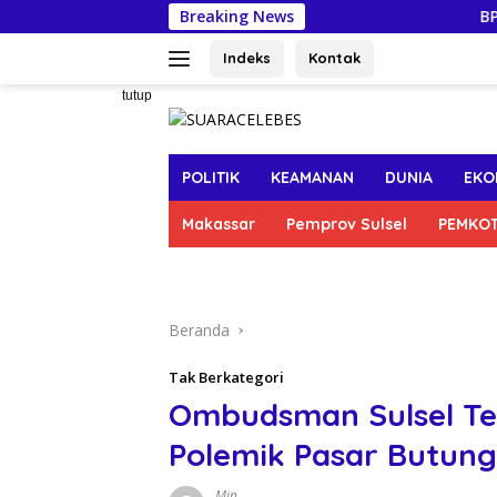
Langsung
Breaking News
BPKH dan Bank
ke
konten
Indeks
Kontak
tutup
POLITIK
KEAMANAN
DUNIA
EKO
Makassar
Pemprov Sulsel
PEMKO
Beranda
Tak Berkategori
Ombudsman Sulsel T
Polemik Pasar Butung
Min