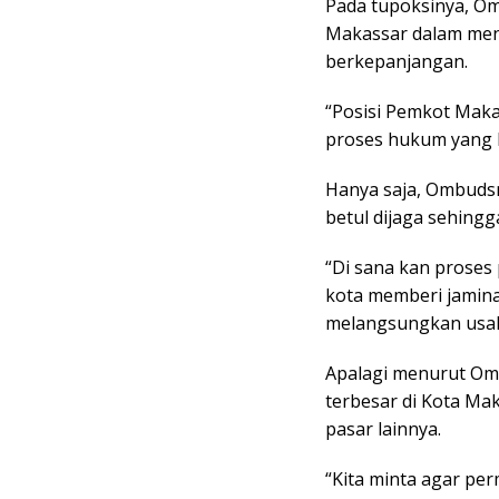
Pada tupoksinya, O
Makassar dalam menca
berkepanjangan.
“Posisi Pemkot Makas
proses hukum yang b
Hanya saja, Ombuds
betul dijaga sehing
“Di sana kan proses 
kota memberi jamina
melangsungkan usah
Apalagi menurut Om
terbesar di Kota Ma
pasar lainnya.
“Kita minta agar per