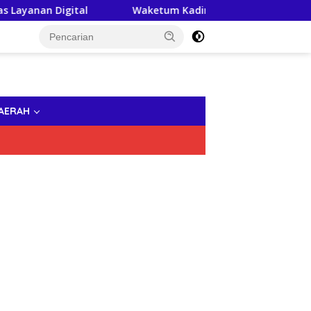
igital
Waketum Kadin Indonesia, Andi Yuslim Patawari 
AERAH