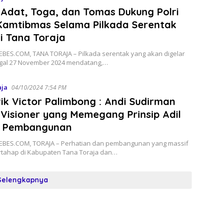
Adat, Toga, dan Tomas Dukung Polri
Kamtibmas Selama Pilkada Serentak
i Tana Toraja
BES.COM, TANA TORAJA – Pilkada serentak yang akan digelar
gal 27 November 2024 mendatang,…
aja
04/10/2024 7:54 PM
ik Victor Palimbong : Andi Sudirman
Visioner yang Memegang Prinsip Adil
 Pembangunan
BES.COM, TORAJA – Perhatian dan pembangunan yang massif
rtahap di Kabupaten Tana Toraja dan…
Selengkapnya