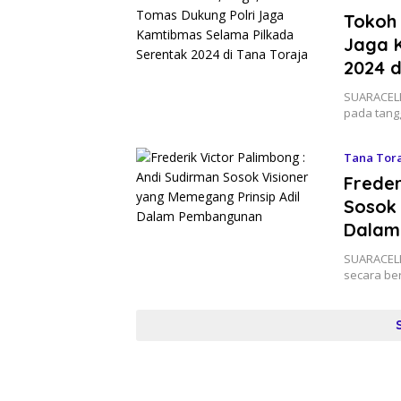
Tokoh 
Jaga 
2024 d
SUARACELE
pada tang
Tana Tor
Freder
Sosok 
Dalam
SUARACELE
secara be