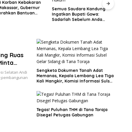
Saudara Kandung
Pemprov Sulsel Percepat
n Bupati Gowa:
Proyek MYP, Ruas Jalan
KOPR
h Sebelum Anda
Strategis di Bone, Sidrap,
Siap
kan Fakta Hukum
dan Soppeng Terus Dibenahi
Keme
Peng
Pere
Berba
ing Ruas
Minta
Sengketa Dokumen Tanah Adat
i Selatan Andi
Memanas, Kepala Lembang Lea Tiga
ng pembangunan
Kali Mangkir, Komisi Informasi Sulsel
Gelar Sidang di Tana Toraja
Tegas! Puluhan THM di Tana Toraja
Disegel Petugas Gabungan