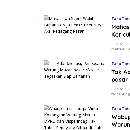
Tana Tor
Mahasi
Keric
SUARACELE
Makale, Ta
Tana Tor
Tak A
pasar
SUARACELE
tergabun
Tana Tor
Wabup
Warun