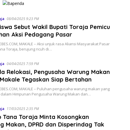
aja
08/04/2025 9:23 PM
swa Sebut Wakil Bupati Toraja Pemicu
uhan Aksi Pedagang Pasar
BES.COM, MAKALE – Aksi unjuk rasa Aliansi Masyarakat Pasar
na Toraja, berujung ricuh di…
aja
04/04/2025 7:59 PM
da Relokasi, Pengusaha Warung Makan
 Makale Tegaskan Siap Bertahan
BES.COM, MAKALE – Puluhan pengusaha warung makan yang
g dalam Himpunan Pengusaha Warung Makan dan…
aja
17/03/2025 2:35 PM
 Tana Toraja Minta Kosongkan
g Makan, DPRD dan Disperindag Tak