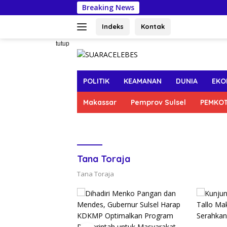
Langsung
Breaking News
Semarak
ke
konten
Indeks
Kontak
tutup
POLITIK
KEAMANAN
DUNIA
EKO
Makassar
Pemprov Sulsel
PEMKO
Tana Toraja
Tana Toraja