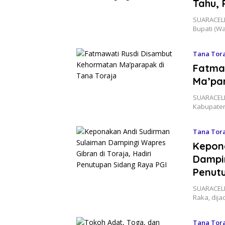
Tahu, 
SUARACELE
Bupati (W
Tana Tor
Fatma
Ma’pa
SUARACELE
Kabupaten
Tana Tor
Kepon
Dampin
Penut
SUARACELE
Raka, dija
Tana Tor