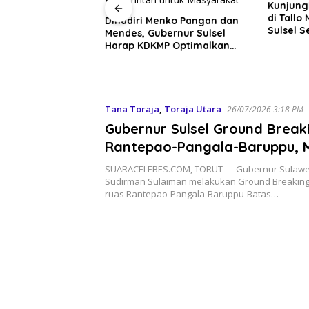
Kunjungi Korban Kebakaran
di Tallo Makassar, Gubernur
enko Pangan dan
Semua 
Sulsel Serahkan Bantuan
ernur Sulsel
Ingatka
Rp795 Juta
P Optimalkan
Sadarla
merintah untuk
Disadar
Tana Toraja
,
Toraja Utara
26/07/2026 3:18 PM
Gubernur Sulsel Ground Break
Rantepao-Pangala-Baruppu, 
Dukungan Masyarakat
SUARACELEBES.COM, TORUT — Gubernur Sulawes
Sudirman Sulaiman melakukan Ground Breaki
ruas Rantepao-Pangala-Baruppu-Batas…