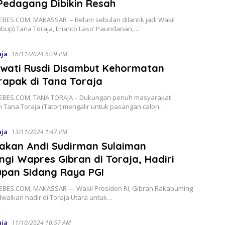
Pedagang Dibikin Resah
BES.COM, MAKASSAR – Belum sebulan dilantik jadi Wakil
abup) Tana Toraja, Erianto Laso’ Paundanan,…
aja
16/11/2024 6:29 PM
wati Rusdi Disambut Kehormatan
rapak di Tana Toraja
BES.COM, TANA TORAJA – Dukungan penuh masyarakat
 Tana Toraja (Tator) mengalir untuk pasangan calon…
aja
13/11/2024 1:47 PM
akan Andi Sudirman Sulaiman
gi Wapres Gibran di Toraja, Hadiri
upan Sidang Raya PGI
BES.COM, MAKASSAR — Wakil Presiden RI, Gibran Rakabuming
dwalkan hadir di Toraja Utara untuk…
aja
11/10/2024 10:57 AM