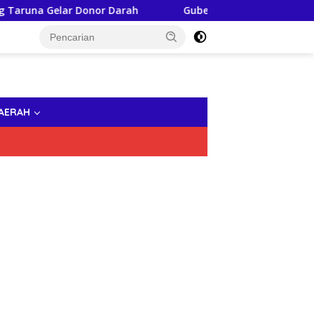
 Gelar Donor Darah
Gubernur Sulsel, Andi Sudirman D
AERAH