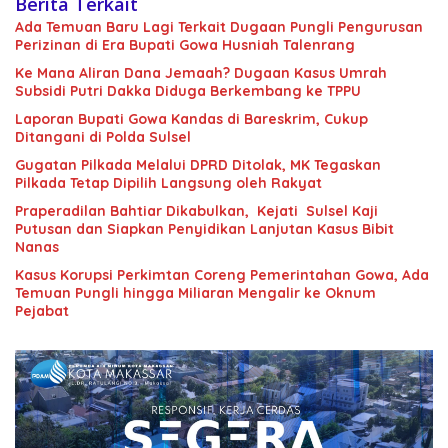
Berita Terkait
Ada Temuan Baru Lagi Terkait Dugaan Pungli Pengurusan
Perizinan di Era Bupati Gowa Husniah Talenrang
Ke Mana Aliran Dana Jemaah? Dugaan Kasus Umrah
Subsidi Putri Dakka Diduga Berkembang ke TPPU
Laporan Bupati Gowa Kandas di Bareskrim, Cukup
Ditangani di Polda Sulsel
Gugatan Pilkada Melalui DPRD Ditolak, MK Tegaskan
Pilkada Tetap Dipilih Langsung oleh Rakyat
Praperadilan Bahtiar Dikabulkan, Kejati Sulsel Kaji
Putusan dan Siapkan Penyidikan Lanjutan Kasus Bibit
Nanas
Kasus Korupsi Perkimtan Coreng Pemerintahan Gowa, Ada
Temuan Pungli hingga Miliaran Mengalir ke Oknum
Pejabat