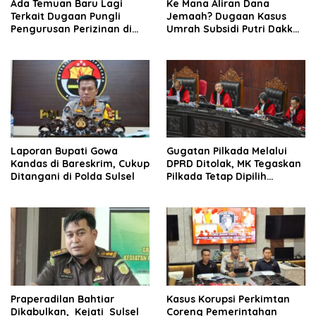
Ada Temuan Baru Lagi
Ke Mana Aliran Dana
Terkait Dugaan Pungli
Jemaah? Dugaan Kasus
Pengurusan Perizinan di
Umrah Subsidi Putri Dakka
Era Bupati Gowa Husniah
Diduga Berkembang ke
Talenrang
TPPU
Laporan Bupati Gowa
Gugatan Pilkada Melalui
Kandas di Bareskrim, Cukup
DPRD Ditolak, MK Tegaskan
Ditangani di Polda Sulsel
Pilkada Tetap Dipilih
Langsung oleh Rakyat
Praperadilan Bahtiar
Kasus Korupsi Perkimtan
Dikabulkan, Kejati Sulsel
Coreng Pemerintahan