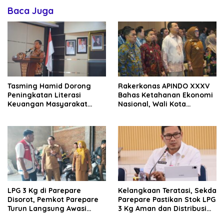
Baca Juga
Tasming Hamid Dorong
Rakerkonas APINDO XXXV
Peningkatan Literasi
Bahas Ketahanan Ekonomi
Keuangan Masyarakat
Nasional, Wali Kota
Lewat Program GENCARKAN
Parepare Perkuat
Kolaborasi dengan Dunia
Usaha
LPG 3 Kg di Parepare
Kelangkaan Teratasi, Sekda
Disorot, Pemkot Parepare
Parepare Pastikan Stok LPG
Turun Langsung Awasi
3 Kg Aman dan Distribusi
Distribusi Hingga Pengecer
Tetap Diawasi Ketat