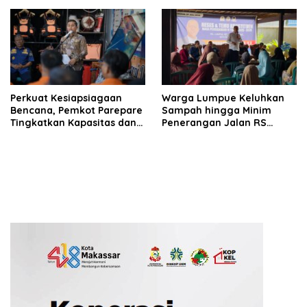
Perkuat Kesiapsiagaan
Warga Lumpue Keluhkan
Bencana, Pemkot Parepare
Sampah hingga Minim
Tingkatkan Kapasitas dan
Penerangan Jalan RS
Kemampuan Manajerial
Ainum Habibie, Muhammad
TRC BPBD
Sadar Siap Perjuangkan
Aspirasi