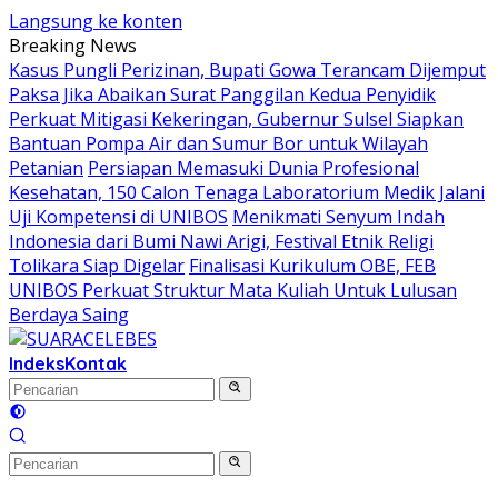
Langsung ke konten
Breaking News
Kasus Pungli Perizinan, Bupati Gowa Terancam Dijemput
Paksa Jika Abaikan Surat Panggilan Kedua Penyidik
Perkuat Mitigasi Kekeringan, Gubernur Sulsel Siapkan
Bantuan Pompa Air dan Sumur Bor untuk Wilayah
Petanian
Persiapan Memasuki Dunia Profesional
Kesehatan, 150 Calon Tenaga Laboratorium Medik Jalani
Uji Kompetensi di UNIBOS
Menikmati Senyum Indah
Indonesia dari Bumi Nawi Arigi, Festival Etnik Religi
Tolikara Siap Digelar
Finalisasi Kurikulum OBE, FEB
UNIBOS Perkuat Struktur Mata Kuliah Untuk Lulusan
Berdaya Saing
Indeks
Kontak