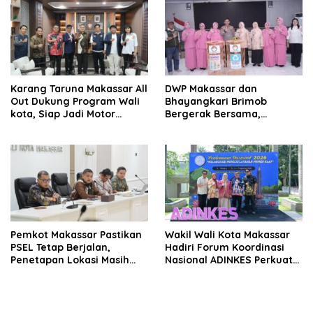
Karang Taruna Makassar All
DWP Makassar dan
Out Dukung Program Wali
Bhayangkari Brimob
kota, Siap Jadi Motor
Bergerak Bersama,
Penggerak Pilah Sampah
Gaungkan Revolusi Pilah
Sampah untuk Makassar
Bersih
Pemkot Makassar Pastikan
Wakil Wali Kota Makassar
PSEL Tetap Berjalan,
Hadiri Forum Koordinasi
Penetapan Lokasi Masih
Nasional ADINKES Perkuat
Dibahas
Komitmen Eliminasi AIDS,
TBC, dan Malaria