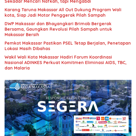
Sekadar Mencari Nafkah, tapi Mengabdi
Karang Taruna Makassar All Out Dukung Program Wali
kota, Siap Jadi Motor Penggerak Pilah Sampah
DWP Makassar dan Bhayangkari Brimob Bergerak
Bersama, Gaungkan Revolusi Pilah Sampah untuk
Makassar Bersih
Pemkot Makassar Pastikan PSEL Tetap Berjalan, Penetapan
Lokasi Masih Dibahas
Wakil Wali Kota Makassar Hadiri Forum Koordinasi
Nasional ADINKES Perkuat Komitmen Eliminasi AIDS, TBC,
dan Malaria