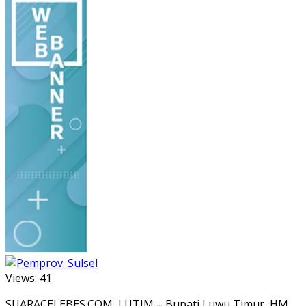
Views:
41
SUARACELEBES.COM, LUTIM – Bupati Luwu Timur, HM.