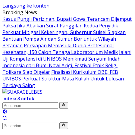
Langsung ke konten
Breaking News
Kasus Pungli Perizinan, Bupati Gowa Terancam Dijemput
Paksa Jika Abaikan Surat Panggilan Kedua Penyidik
Perkuat Mitigasi Kekeringan, Gubernur Sulsel Siapkan
Bantuan Pompa Air dan Sumur Bor untuk Wilayah
Petanian
Persiapan Memasuki Dunia Profesional
Kesehatan, 150 Calon Tenaga Laboratorium Medik Jalani
Uji Kompetensi di UNIBOS
Menikmati Senyum Indah
Indonesia dari Bumi Nawi Arigi, Festival Etnik Religi
Tolikara Siap Digelar
Finalisasi Kurikulum OBE, FEB
UNIBOS Perkuat Struktur Mata Kuliah Untuk Lulusan
Berdaya Saing
Indeks
Kontak