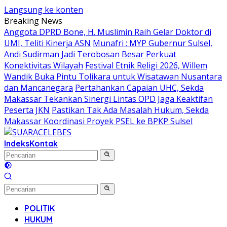
Langsung ke konten
Breaking News
Anggota DPRD Bone, H. Muslimin Raih Gelar Doktor di
UMI, Teliti Kinerja ASN
Munafri : MYP Gubernur Sulsel,
Andi Sudirman Jadi Terobosan Besar Perkuat
Konektivitas Wilayah
Festival Etnik Religi 2026, Willem
Wandik Buka Pintu Tolikara untuk Wisatawan Nusantara
dan Mancanegara
Pertahankan Capaian UHC, Sekda
Makassar Tekankan Sinergi Lintas OPD Jaga Keaktifan
Peserta JKN
Pastikan Tak Ada Masalah Hukum, Sekda
Makassar Koordinasi Proyek PSEL ke BPKP Sulsel
Indeks
Kontak
POLITIK
HUKUM