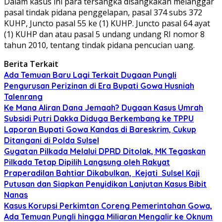
Dalam kasus ini para tersangka disangkakan melanggar
pasal tindak pidana penggelapan, pasal 374 subs 372
KUHP, Juncto pasal 55 ke (1) KUHP. Juncto pasal 64 ayat
(1) KUHP dan atau pasal 5 undang undang RI nomor 8
tahun 2010, tentang tindak pidana pencucian uang.
Berita Terkait
Ada Temuan Baru Lagi Terkait Dugaan Pungli
Pengurusan Perizinan di Era Bupati Gowa Husniah
Talenrang
Ke Mana Aliran Dana Jemaah? Dugaan Kasus Umrah
Subsidi Putri Dakka Diduga Berkembang ke TPPU
Laporan Bupati Gowa Kandas di Bareskrim, Cukup
Ditangani di Polda Sulsel
Gugatan Pilkada Melalui DPRD Ditolak, MK Tegaskan
Pilkada Tetap Dipilih Langsung oleh Rakyat
Praperadilan Bahtiar Dikabulkan, Kejati Sulsel Kaji
Putusan dan Siapkan Penyidikan Lanjutan Kasus Bibit
Nanas
Kasus Korupsi Perkimtan Coreng Pemerintahan Gowa,
Ada Temuan Pungli hingga Miliaran Mengalir ke Oknum