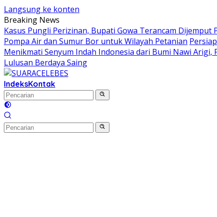
Langsung ke konten
Breaking News
Kasus Pungli Perizinan, Bupati Gowa Terancam Dijemput P
Pompa Air dan Sumur Bor untuk Wilayah Petanian
Persiap
Menikmati Senyum Indah Indonesia dari Bumi Nawi Arigi, Fes
Lulusan Berdaya Saing
Indeks
Kontak