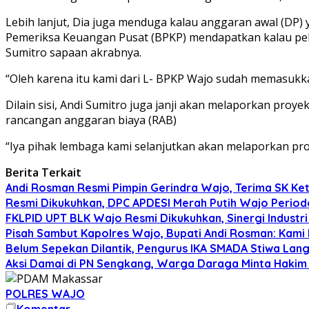
Lebih lanjut, Dia juga menduga kalau anggaran awal (DP) y
Pemeriksa Keuangan Pusat (BPKP) mendapatkan kalau pekerj
Sumitro sapaan akrabnya.
“Oleh karena itu kami dari L- BPKP Wajo sudah memasukk
Dilain sisi, Andi Sumitro juga janji akan melaporkan proy
rancangan anggaran biaya (RAB)
“Iya pihak lembaga kami selanjutkan akan melaporkan pro
Berita Terkait
Andi Rosman Resmi Pimpin Gerindra Wajo, Terima SK Ke
Resmi Dikukuhkan, DPC APDESI Merah Putih Wajo Period
FKLPID UPT BLK Wajo Resmi Dikukuhkan, Sinergi Industr
Pisah Sambut Kapolres Wajo, Bupati Andi Rosman: Ka
Belum Sepekan Dilantik, Pengurus IKA SMADA Stiwa La
Aksi Damai di PN Sengkang, Warga Daraga Minta Hakim
POLRES WAJO
Komentar