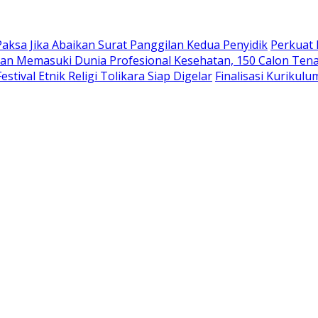
aksa Jika Abaikan Surat Panggilan Kedua Penyidik
Perkuat 
an Memasuki Dunia Profesional Kesehatan, 150 Calon Tena
tival Etnik Religi Tolikara Siap Digelar
Finalisasi Kurikul