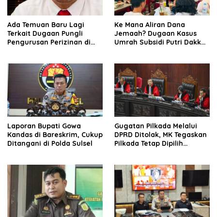
Ada Temuan Baru Lagi
Ke Mana Aliran Dana
Terkait Dugaan Pungli
Jemaah? Dugaan Kasus
Pengurusan Perizinan di
Umrah Subsidi Putri Dakka
Era Bupati Gowa Husniah
Diduga Berkembang ke
Talenrang
TPPU
Laporan Bupati Gowa
Gugatan Pilkada Melalui
Kandas di Bareskrim, Cukup
DPRD Ditolak, MK Tegaskan
Ditangani di Polda Sulsel
Pilkada Tetap Dipilih
Langsung oleh Rakyat