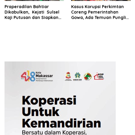
Praperadilan Bahtiar
Kasus Korupsi Perkimtan
Dikabulkan, Kejati Sulsel
Coreng Pemerintahan
Kaji Putusan dan Siapkan
Gowa, Ada Temuan Pungli
Penyidikan Lanjutan Kasus
hingga Miliaran Mengalir
Bibit Nanas
ke Oknum Pejabat