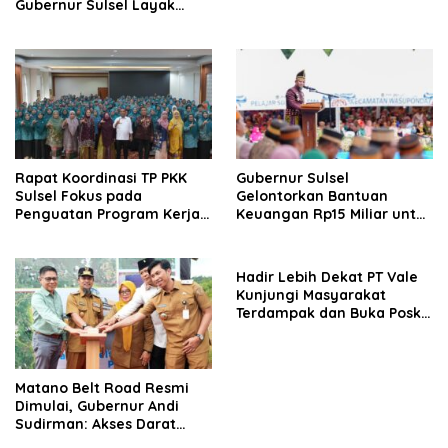
Gubernur Sulsel Layak
Disebut Bapak
Pembangunan
Rapat Koordinasi TP PKK
Gubernur Sulsel
Sulsel Fokus pada
Gelontorkan Bantuan
Penguatan Program Kerja
Keuangan Rp15 Miliar untuk
dan Kesiapan Menyambut
Luwu Timur di Hari Jadi ke-
Agenda Nasional
23
Hadir Lebih Dekat PT Vale
Kunjungi Masyarakat
Terdampak dan Buka Posko
Tambahan Pasca
Kebocoran Pipa Minyak
Matano Belt Road Resmi
Dimulai, Gubernur Andi
Sudirman: Akses Darat
Sulsel-Sulteng Segera