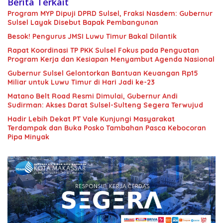
Berita Terkait
Program MYP Dipuji DPRD Sulsel, Fraksi Nasdem: Gubernur
Sulsel Layak Disebut Bapak Pembangunan
Besok! Pengurus JMSI Luwu Timur Bakal Dilantik
Rapat Koordinasi TP PKK Sulsel Fokus pada Penguatan
Program Kerja dan Kesiapan Menyambut Agenda Nasional
Gubernur Sulsel Gelontorkan Bantuan Keuangan Rp15
Miliar untuk Luwu Timur di Hari Jadi ke-23
Matano Belt Road Resmi Dimulai, Gubernur Andi
Sudirman: Akses Darat Sulsel-Sulteng Segera Terwujud
Hadir Lebih Dekat PT Vale Kunjungi Masyarakat
Terdampak dan Buka Posko Tambahan Pasca Kebocoran
Pipa Minyak