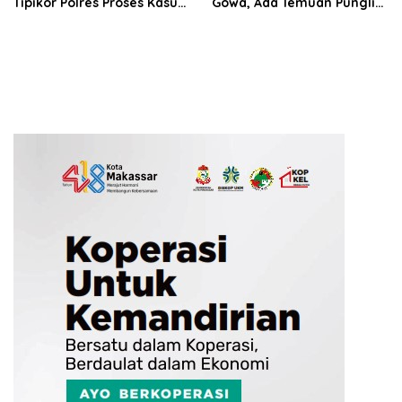
Tipikor Polres Proses Kasus
Gowa, Ada Temuan Pungli
Rehabilitasi Masjid Agung
hingga Miliaran Mengalir
Syekh Yusuf
ke Oknum Pejabat