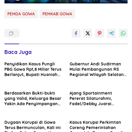
PEMDA GOWA
PEMKAB GOWA
Baca Juga
Penyidikan Kasus Pungli
Gubernur Andi Sudirman
PBG Gowa Rp1,8 Miliar Terus
Mulai Pembangunan RS
Berlanjut, Bupati Husniah
Regional Wilayah Selatan
Talenrang Bakal Diperiksa?
di Gowa, Target Rampung
2027
Berdasarkan Bukti-bukti
Ajang Sportainment
yang Valid, Keluarga Besar
Pererat Silaturahmi,
Yakin Ada Penyimpangan
Fadel/Debby Juarai
Moral antara Husniah
Turnamen De Rudal Padel
Talenrang dan BK
at Malino
Dugaan Korupsi di Gowa
Kasus Korupsi Perkimtan
Terus Bermunculan, Kali ini
Coreng Pemerintahan