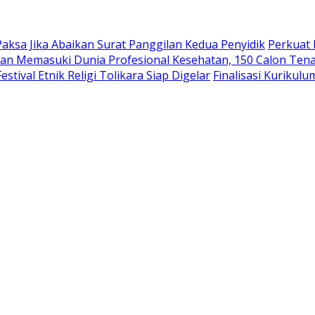
aksa Jika Abaikan Surat Panggilan Kedua Penyidik
Perkuat 
an Memasuki Dunia Profesional Kesehatan, 150 Calon Tena
tival Etnik Religi Tolikara Siap Digelar
Finalisasi Kurikul