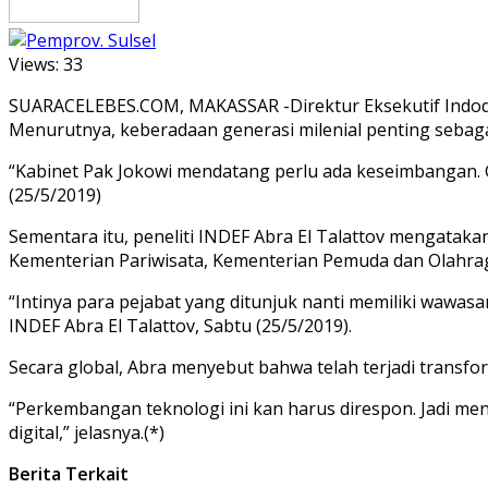
Views:
33
SUARACELEBES.COM, MAKASSAR -Direktur Eksekutif Indodata
Menurutnya, keberadaan generasi milenial penting sebaga
“Kabinet Pak Jokowi mendatang perlu ada keseimbangan. Ge
(25/5/2019)
Sementara itu, peneliti INDEF Abra El Talattov mengataka
Kementerian Pariwisata, Kementerian Pemuda dan Olahra
“Intinya para pejabat yang ditunjuk nanti memiliki wawasa
INDEF Abra El Talattov, Sabtu (25/5/2019).
Secara global, Abra menyebut bahwa telah terjadi transfor
“Perkembangan teknologi ini kan harus direspon. Jadi men
digital,” jelasnya.(*)
Berita Terkait