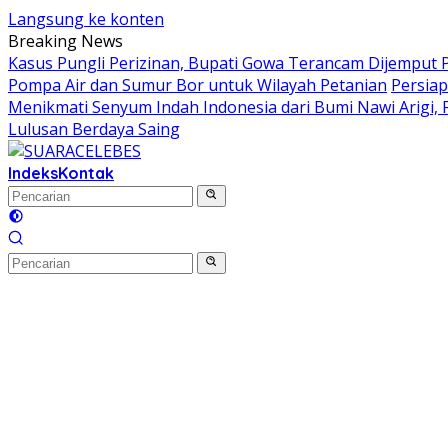
Langsung ke konten
Breaking News
Kasus Pungli Perizinan, Bupati Gowa Terancam Dijemput P
Pompa Air dan Sumur Bor untuk Wilayah Petanian
Persiap
Menikmati Senyum Indah Indonesia dari Bumi Nawi Arigi, Fes
Lulusan Berdaya Saing
Indeks
Kontak