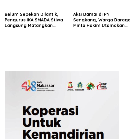
Vokasi Diperkuat Tekan
Bangga, Menyambut
Pengangguran
dengan Optimisme
Belum Sepekan Dilantik,
Aksi Damai di PN
Pengurus IKA SMADA Stiwa
Sengkang, Warga Daraga
Langsung Matangkan
Minta Hakim Utamakan
Program Kerja
Fakta dan Rasa Keadilan