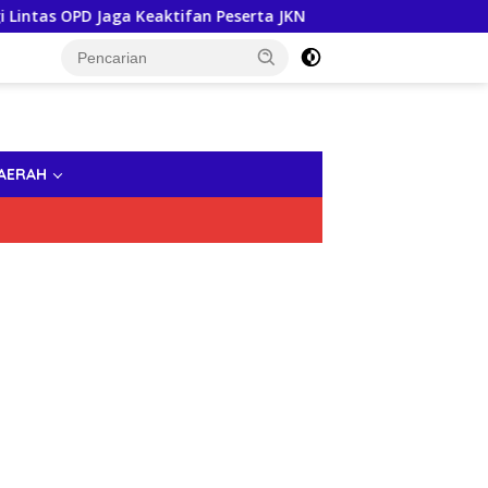
s OPD Jaga Keaktifan Peserta JKN
Pastikan Tak Ada Ma
AERAH