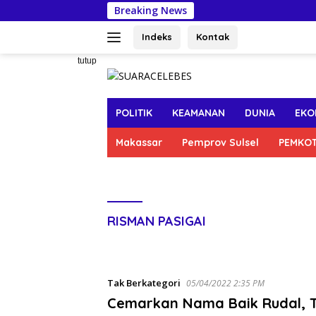
Langsung
Breaking News
Per
ke
konten
Indeks
Kontak
tutup
POLITIK
KEAMANAN
DUNIA
EKO
Makassar
Pemprov Sulsel
PEMKO
RISMAN PASIGAI
Tak Berkategori
05/04/2022 2:35 PM
Cemarkan Nama Baik Rudal, 