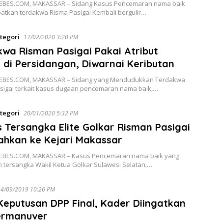
BES.COM, MAKASSAR – Sidang Kasus Pencemaran nama baik
batkan terdakwa Risma Pasigai Kembali bergulir…
tegori
17/02/2020 3:20 PM
wa Risman Pasigai Pakai Atribut
 di Persidangan, Diwarnai Keributan
EBES.COM, MAKASSAR – Sidang yang Mendudukkan Terdakwa
sigai terkait kasus dugaan pencemaran nama baik,…
tegori
20/01/2020 5:32 PM
 Tersangka Elite Golkar Risman Pasigai
ahkan ke Kejari Makassar
EBES.COM, MAKASSAR – Kasus Pencemaran nama baik yang
n tersangka Wakil Ketua Golkar Sulawesi Selatan,…
24/09/2019 10:26 PM
Keputusan DPP Final, Kader Diingatkan
ermanuver