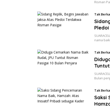
Risman Pa
Tak Berka
Sidang
Pledoi
SUARACEL
nama baik
Tak Berka
Didug
Tuntut
SUARACELE
Bulan pen
Tak Berka
Saksi
Hamzah