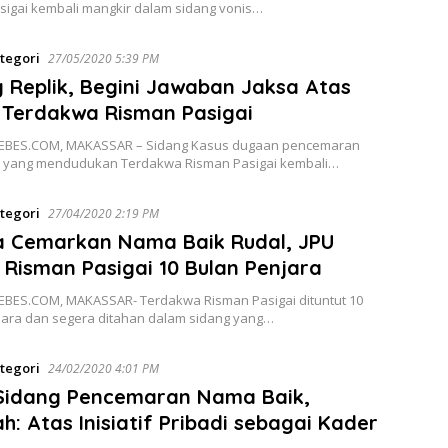
sigai kembali mangkir dalam sidang vonis…
tegori
27/05/2020 5:39 PM
 Replik, Begini Jawaban Jaksa Atas
 Terdakwa Risman Pasigai
EBES.COM, MAKASSAR – Sidang Kasus dugaan pencemaran
 yang mendudukan Terdakwa Risman Pasigai kembali…
tegori
27/04/2020 2:19 PM
a Cemarkan Nama Baik Rudal, JPU
 Risman Pasigai 10 Bulan Penjara
BES.COM, MAKASSAR- Terdakwa Risman Pasigai dituntut 10
jara dan segera ditahan dalam sidang yang…
tegori
24/02/2020 4:01 PM
 Sidang Pencemaran Nama Baik,
: Atas Inisiatif Pribadi sebagai Kader