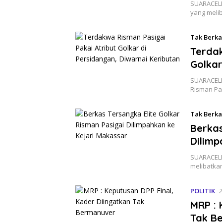
SUARACELE
yang meli
Tak Berka
Terdak
Golkar
SUARACEL
Risman Pa
Tak Berka
Berkas
Dilimp
SUARACEL
melibatka
POLITIK
MRP : 
Tak B