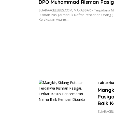
DPO Muhammad Risman Pasig
Akhirnya Ditangkap
SUARAACELEBES.COM, MAKASSAR – Terpidana
Risman Pasigai masuk Daftar Pencarian Orang (
Kejaksaan Agung,…
Tak Berka
Mangk
Pasig
Baik K
SUARACELE