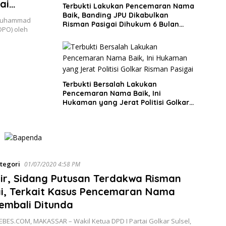
ai
Terbukti Lakukan Pencemaran Nama
Baik, Banding JPU Dikabulkan
 Muhammad
Risman Pasigai Dihukum 6 Bulan
DPO) oleh
Penjara
Terbukti Bersalah Lakukan
Pencemaran Nama Baik, Ini
Hukaman yang Jerat Politisi Golkar
Risman Pasigai
tegori
01/07/2020 4:58 PM
ir, Sidang Putusan Terdakwa Risman
ai, Terkait Kasus Pencemaran Nama
embali Ditunda
BES.COM, MAKASSAR – Wakil Ketua DPD I Partai Golkar Sulsel,