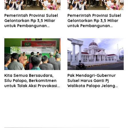
Pemerintah Provinsi Sulsel
Pemerintah Provinsi Sulsel
Gelontorkan Rp 3,5 Miliar
Gelontorkan Rp 3,5 Miliar
untuk Pembangunan
untuk Pembangunan
Lapangan Gaspa dan
Lapangan Gaspa dan
Dukungan UMKM di Palopo
Dukungan UMKM di Palopo
Kita Semua Bersaudara,
Pak Mendagri-Gubernur
Silu Palopo, Berkomitmen
Sulsel Harus Ganti Pj
untuk Tolak Aksi Provokasi
Walikota Palopo Jelang
dan Anarkhisme jelang PSU
PSU, Sudah Diduga Tak
Palopo
Netral di Pilkada