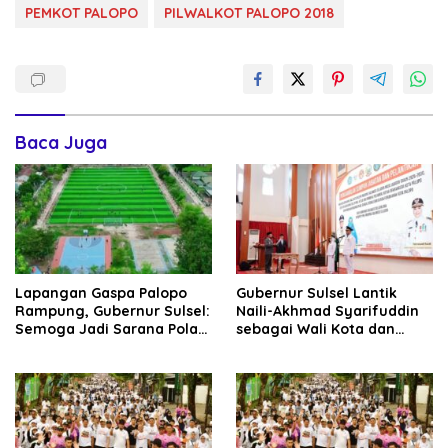
PEMKOT PALOPO
PILWALKOT PALOPO 2018
Baca Juga
Lapangan Gaspa Palopo
Gubernur Sulsel Lantik
Rampung, Gubernur Sulsel:
Naili-Akhmad Syarifuddin
Semoga Jadi Sarana Pola
sebagai Wali Kota dan
Hidup Sehat Warga
Wakil Wali Kota Palopo