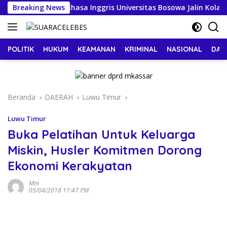
Langsung
 Pendidikan Bahasa Inggris Universitas Bosowa Jalin Kolaboras
Breaking News
ke
konten
POLITIK
HUKUM
KEAMANAN
KRIMINAL
NASIONAL
DAE
Beranda
DAERAH
Luwu Timur
Luwu Timur
Buka Pelatihan Untuk Keluarga
Miskin, Husler Komitmen Dorong
Ekonomi Kerakyatan
Min
05/04/2018 11:47 PM