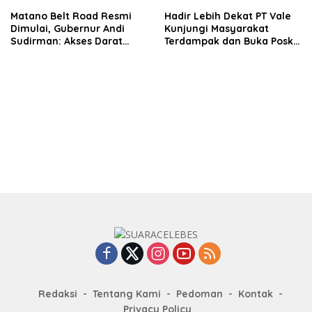
Matano Belt Road Resmi
Hadir Lebih Dekat PT Vale
Dimulai, Gubernur Andi
Kunjungi Masyarakat
Sudirman: Akses Darat
Terdampak dan Buka Posko
Sulsel-Sulteng Segera
Tambahan Pasca
Terwujud
Kebocoran Pipa Minyak
Redaksi
Tentang Kami
Pedoman
Kontak
Privacy Policy