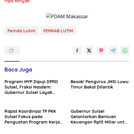
Pipa Minyak
Pemda Lutim
PEMKAB LUTIM
Baca Juga
Program MYP Dipuji DPRD
Besok! Pengurus JMSI Luwu
Sulsel, Fraksi Nasdem:
Timur Bakal Dilantik
Gubernur Sulsel Layak
Disebut Bapak
Pembangunan
Rapat Koordinasi TP PKK
Gubernur Sulsel
Sulsel Fokus pada
Gelontorkan Bantuan
Penguatan Program Kerja
Keuangan Rp15 Miliar untuk
dan Kesiapan Menyambut
Luwu Timur di Hari Jadi ke-
Agenda Nasional
23