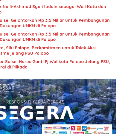
k Naili-Akhmad Syarifuddin sebagai Wali Kota dan
o
Sulsel Gelontorkan Rp 3,5 Miliar untuk Pembangunan
Dukungan UMKM di Palopo
Sulsel Gelontorkan Rp 3,5 Miliar untuk Pembangunan
Dukungan UMKM di Palopo
a, Silu Palopo, Berkomitmen untuk Tolak Aksi
isme jelang PSU Palopo
 Sulsel Harus Ganti Pj Walikota Palopo Jelang PSU,
al di Pilkada