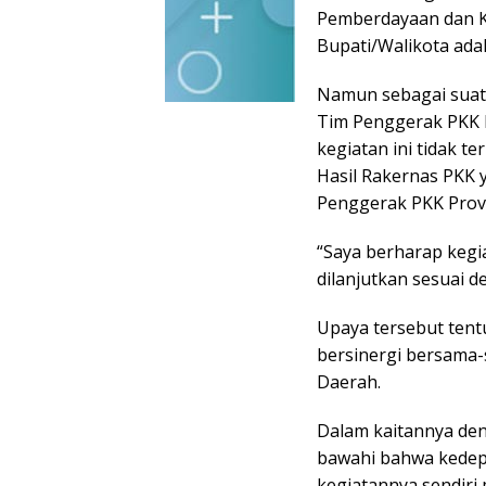
Pemberdayaan dan K
Bupati/Walikota ada
Namun sebagai suatu
Tim Penggerak PKK 
kegiatan ini tidak 
Hasil Rakernas PKK 
Penggerak PKK Provin
“Saya berharap kegi
dilanjutkan sesuai d
Upaya tersebut tentu
bersinergi bersama
Daerah.
Dalam kaitannya den
bawahi bahwa kedep
kegiatannya sendiri