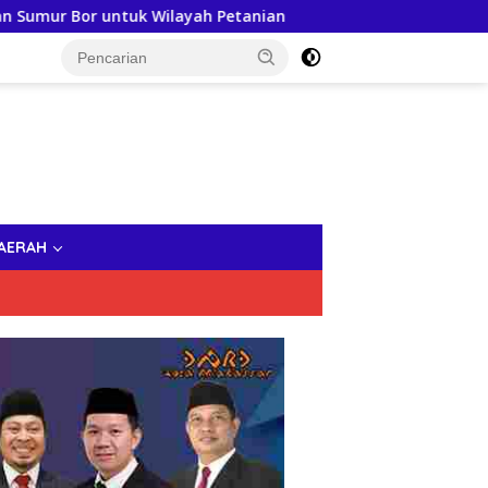
ilayah Petanian
Persiapan Memasuki Dunia Profesional
AERAH