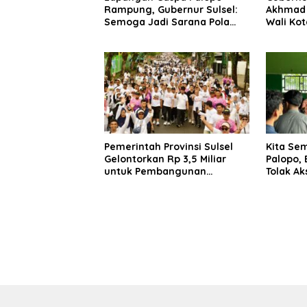
Rampung, Gubernur Sulsel:
Akhmad 
Semoga Jadi Sarana Pola
Wali Kot
Hidup Sehat Warga
Palopo
Pemerintah Provinsi Sulsel
Kita Sem
Gelontorkan Rp 3,5 Miliar
Palopo,
untuk Pembangunan
Tolak Ak
Lapangan Gaspa dan
Anarkhi
Dukungan UMKM di Palopo
Palopo