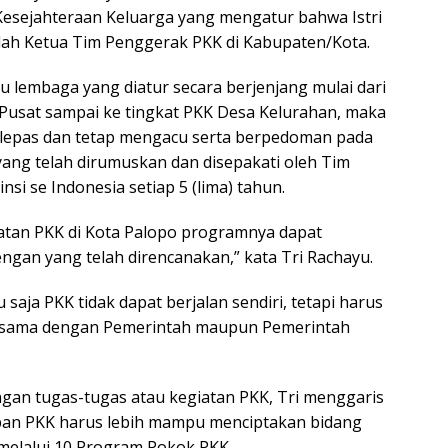
esejahteraan Keluarga yang mengatur bahwa Istri
lah Ketua Tim Penggerak PKK di Kabupaten/Kota.
 lembaga yang diatur secara berjenjang mulai dari
Pusat sampai ke tingkat PKK Desa Kelurahan, maka
terlepas dan tetap mengacu serta berpedoman pada
yang telah dirumuskan dan disepakati oleh Tim
si se Indonesia setiap 5 (lima) tahun.
atan PKK di Kota Palopo programnya dapat
engan yang telah direncanakan,” kata Tri Rachayu.
 saja PKK tidak dapat berjalan sendiri, tetapi harus
-sama dengan Pemerintah maupun Pemerintah
gan tugas-tugas atau kegiatan PKK, Tri menggaris
an PKK harus lebih mampu menciptakan bidang
 melalui 10 Program Pokok PKK.