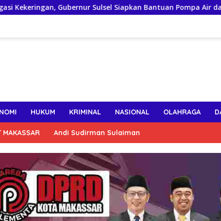
ernur Sulsel Siapkan Bantuan Pompa Air dan Sumur Bor untuk W
NOMI
HUKUM
KRIMINAL
NASIONAL
OLAHRAGA
D
T MAKASSAR
Andi Sudirman Sulaiman