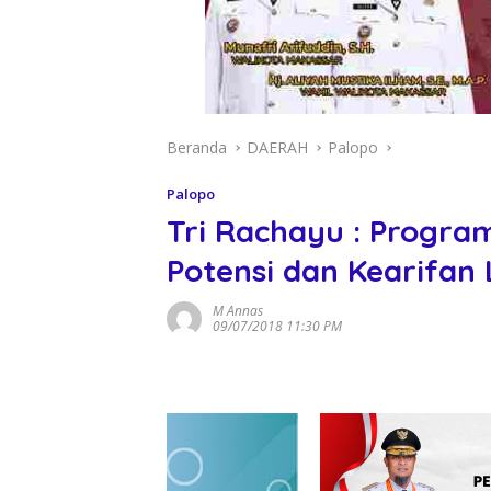
Beranda
DAERAH
Palopo
Palopo
Tri Rachayu : Progr
Potensi dan Kearifan 
M Annas
09/07/2018 11:30 PM