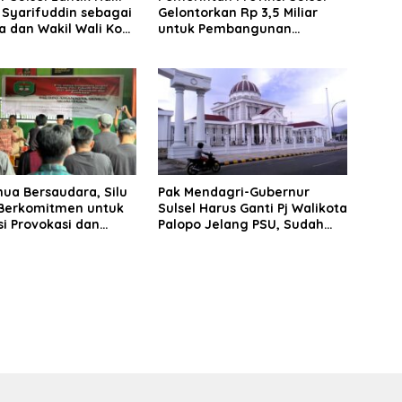
Syarifuddin sebagai
Gelontorkan Rp 3,5 Miliar
a dan Wakil Wali Kota
untuk Pembangunan
Lapangan Gaspa dan
Dukungan UMKM di Palopo
ua Bersaudara, Silu
Pak Mendagri-Gubernur
 Berkomitmen untuk
Sulsel Harus Ganti Pj Walikota
si Provokasi dan
Palopo Jelang PSU, Sudah
sme jelang PSU
Diduga Tak Netral di Pilkada