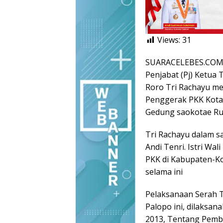
Views:
31
SUARACELEBES.COM
Penjabat (Pj) Ketua 
Roro Tri Rachayu me
Penggerak PKK Kota 
Gedung saokotae Rum
Tri Rachayu dalam s
Andi Tenri. Istri Wa
PKK di Kabupaten-Ko
selama ini
Pelaksanaan Serah 
Palopo ini, dilaksa
2013, Tentang Pemb