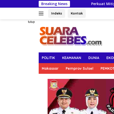
Langsung
Breaking News
Perkuat Mitigasi Kekeringan, Gub
ke
konten
Indeks
Kontak
tutup
POLITIK
KEAMANAN
DUNIA
EKO
Makassar
Pemprov Sulsel
PEMKO