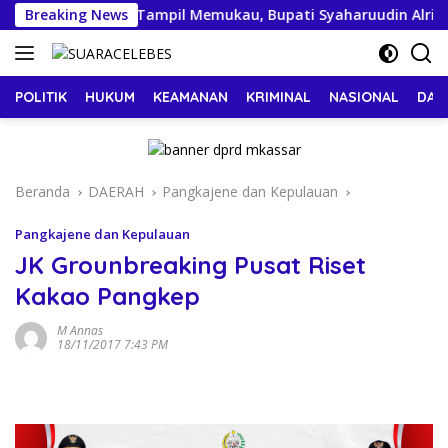
Langsung
ap, 23 Peserta Tampil Memukau, Bupati Syaharuudin Alrif Beri A
Breaking News
ke
konten
POLITIK
HUKUM
KEAMANAN
KRIMINAL
NASIONAL
DAE
Beranda
DAERAH
Pangkajene dan Kepulauan
Pangkajene dan Kepulauan
JK Grounbreaking Pusat Riset
Kakao Pangkep
M Annas
18/11/2017 7:43 PM