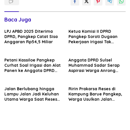
Baca Juga
LPJ APBD 2025 Diterima
Ketua Komisi II DPRD
DPRD, Pangkep Catat Sisa
Pangkep Soroti Dugaan
Anggaran Rp54,5 Miliar
Pekerjaan Irigasi Tak
Sesuai Teknis
Petani Kassiloe Pangkep
Anggota DPRD Sulsel
Curhat Soal Irigasi dan Alat
Muhammad Sadar Serap
Panen ke Anggota DPRD
Aspirasi Warga Anrong
Sulsel Muhammad Sadar
Appaka Pangkep, Jalan
Saat Reses
Padang Lau Jadi Sorotan
Jalan Berlubang hingga
Ririn Prakarsa Reses di
Lampu Jalan Jadi Keluhan
Kampung Barue Pangkep,
Utama Warga Saat Reses
Warga Usulkan Jalan
DPRD Pangkep
hingga BPJS