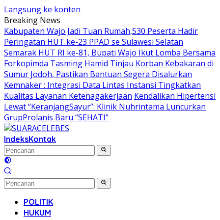
Langsung ke konten
Breaking News
Kabupaten Wajo Jadi Tuan Rumah,530 Peserta Hadir
Peringatan HUT ke-23 PPAD se Sulawesi Selatan
Semarak HUT RI ke-81, Bupati Wajo Ikut Lomba Bersama
Forkopimda
Tasming Hamid Tinjau Korban Kebakaran di
Sumur Jodoh, Pastikan Bantuan Segera Disalurkan
Kemnaker : Integrasi Data Lintas Instansi Tingkatkan
Kualitas Layanan Ketenagakerjaan
Kendalikan Hipertensi
Lewat “KeranjangSayur”: Klinik Nuhrintama Luncurkan
GrupProlanis Baru “SEHATI”
Indeks
Kontak
POLITIK
HUKUM