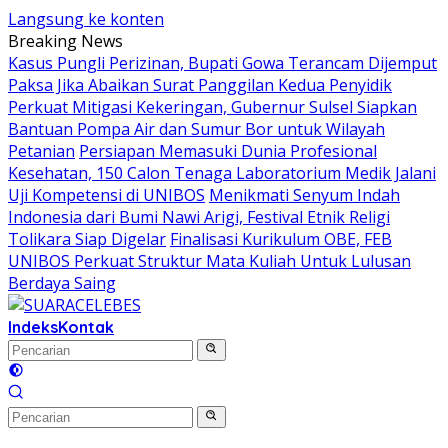
Langsung ke konten
Breaking News
Kasus Pungli Perizinan, Bupati Gowa Terancam Dijemput
Paksa Jika Abaikan Surat Panggilan Kedua Penyidik
Perkuat Mitigasi Kekeringan, Gubernur Sulsel Siapkan
Bantuan Pompa Air dan Sumur Bor untuk Wilayah
Petanian
Persiapan Memasuki Dunia Profesional
Kesehatan, 150 Calon Tenaga Laboratorium Medik Jalani
Uji Kompetensi di UNIBOS
Menikmati Senyum Indah
Indonesia dari Bumi Nawi Arigi, Festival Etnik Religi
Tolikara Siap Digelar
Finalisasi Kurikulum OBE, FEB
UNIBOS Perkuat Struktur Mata Kuliah Untuk Lulusan
Berdaya Saing
Indeks
Kontak